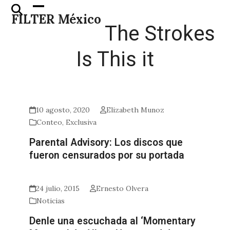
Skip
Open
Close
FILTER México
to
mobile
mobile
The Strokes
content
menu
menu
Is This it
10 agosto, 2020
Elizabeth Munoz
Conteo
,
Exclusiva
Parental Advisory: Los discos que
fueron censurados por su portada
24 julio, 2015
Ernesto Olvera
Noticias
Denle una escuchada al ‘Momentary