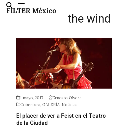
Skip
Open
Close
FILTER México
to
mobile
mobile
the wind
content
menu
menu
1 mayo, 2017
Ernesto Olvera
Cobertura
,
GALERÍA
,
Noticias
El placer de ver a Feist en el Teatro
de la Ciudad