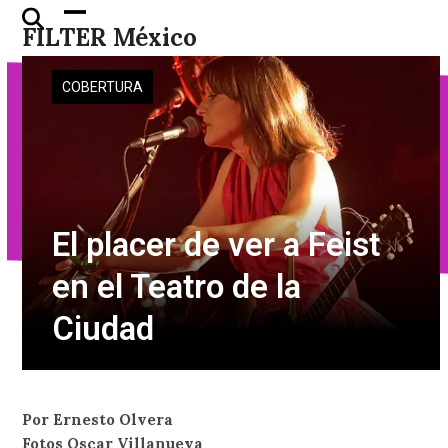
Skip
Open
Close
FILTER México
to
mobile
mobile
content
menu
menu
COBERTURA
El placer de ver a Feist
en el Teatro de la
Ciudad
Por Ernesto Olvera
Fotos Oscar Villanueva