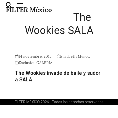
Skip
Open
Close
FILTER México
to
mobile
mobile
The
content
menu
menu
Wookies SALA
14 noviembre, 2015
Elizabeth Munoz
Exclusiva
,
GALERÍA
The Wookies invade de baile y sudor
a SALA
FILTER MÉXICO 2026 - Todos los derechos reservados