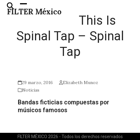
Skip
Open
Close
FILTER México
to
mobile
mobile
This Is
content
menu
menu
Spinal Tap – Spinal
Tap
29 marzo, 2016
Elizabeth Munoz
Noticias
Bandas ficticias compuestas por
músicos famosos
FILTER MÉXICO 2026 - Todos los derechos reservados