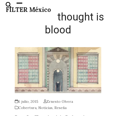
Skip
Open
Close
FILTER México
to
mobile
mobile
thought is
content
menu
menu
blood
6 julio, 2015
Ernesto Olvera
Cobertura
,
Noticias
,
Reseña