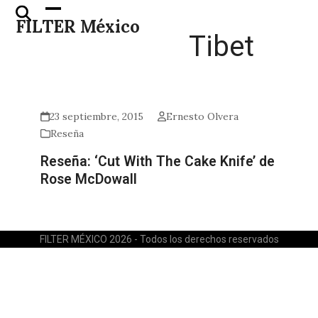
Skip
Open
Close
FILTER México
to
mobile
mobile
Tibet
content
menu
menu
23 septiembre, 2015
Ernesto Olvera
Reseña
Reseña: ‘Cut With The Cake Knife’ de
Rose McDowall
FILTER MÉXICO 2026 - Todos los derechos reservados