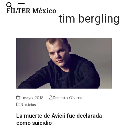
Skip
Open
Close
FILTER México
to
mobile
mobile
tim bergling
content
menu
menu
1 mayo, 2018
Ernesto Olvera
Noticias
La muerte de Avicii fue declarada
como suicidio