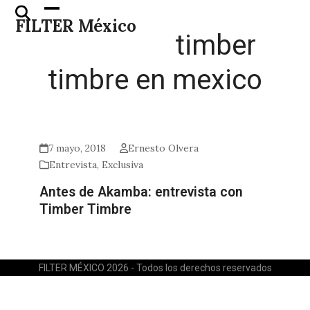
Skip
Open
Close
FILTER México
to
mobile
mobile
timber
content
menu
menu
timbre en mexico
7 mayo, 2018
Ernesto Olvera
Entrevista
,
Exclusiva
Antes de Akamba: entrevista con
Timber Timbre
FILTER MÉXICO 2026 - Todos los derechos reservados