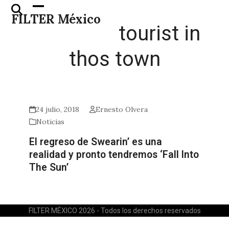
Skip
Open
Close
FILTER México
to
mobile
mobile
tourist in
content
menu
menu
thos town
24 julio, 2018
Ernesto Olvera
Noticias
El regreso de Swearin’ es una
realidad y pronto tendremos ‘Fall Into
The Sun’
FILTER MÉXICO 2026 - Todos los derechos reservados