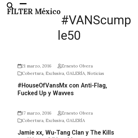
Skip
Open
Close
FILTER México
to
mobile
mobile
#VANScump
content
menu
menu
le50
21 marzo, 2016
Ernesto Olvera
Cobertura
,
Exclusiva
,
GALERÍA
,
Noticias
#HouseOfVansMx con Anti-Flag,
Fucked Up y Wavves
17 marzo, 2016
Ernesto Olvera
Cobertura
,
Exclusiva
,
GALERÍA
Jamie xx, Wu-Tang Clan y The Kills