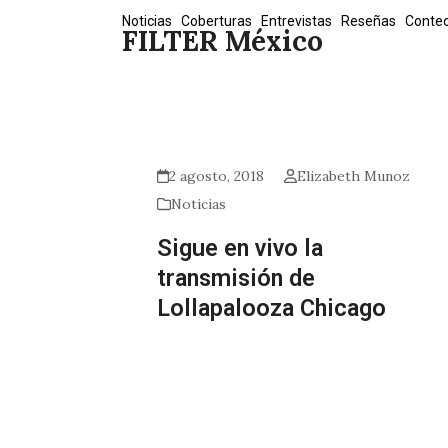
Skip
Noticias
Coberturas
Entrevistas
Reseñas
Conte
FILTER México
to
content
2 agosto, 2018
Elizabeth Munoz
Noticias
Sigue en vivo la
transmisión de
Lollapalooza Chicago