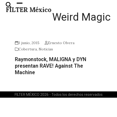
Skip
Open
Close
FILTER México
to
mobile
mobile
Weird Magic
content
menu
menu
3 junio, 2015
Ernesto Olvera
Cobertura
,
Noticias
Raymonstock, MALIGNA y DYN
presentan RAVE! Against The
Machine
FILTER MÉXICO 2026 - Todos los derechos reservados