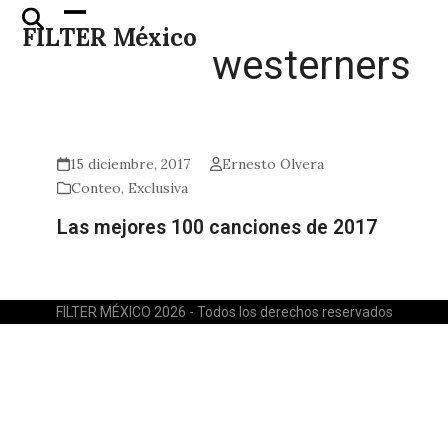
Skip
Open
Close
FILTER México
to
mobile
mobile
westerners
content
menu
menu
15 diciembre, 2017
Ernesto Olvera
Conteo
,
Exclusiva
Las mejores 100 canciones de 2017
FILTER MÉXICO 2026 - Todos los derechos reservados