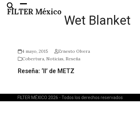
Skip
Open
Close
FILTER México
to
mobile
mobile
Wet Blanket
content
menu
menu
4 mayo, 2015
Ernesto Olvera
Cobertura
,
Noticias
,
Reseña
Reseña: ‘II’ de METZ
FILTER MÉXICO 2026 - Todos los derechos reservados