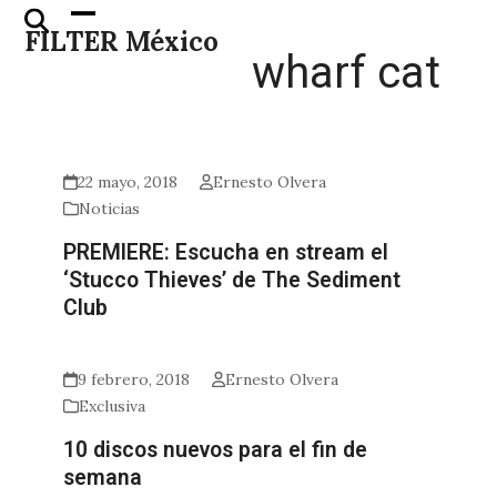
Skip
Open
Close
FILTER México
to
mobile
mobile
wharf cat
content
menu
menu
22 mayo, 2018
Ernesto Olvera
Noticias
PREMIERE: Escucha en stream el
‘Stucco Thieves’ de The Sediment
Club
9 febrero, 2018
Ernesto Olvera
Exclusiva
10 discos nuevos para el fin de
semana