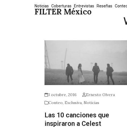
Skip
Noticias
Coberturas
Entrevistas
Reseñas
Conte
FILTER México
to
content
3 octubre, 2016
Ernesto Olvera
Conteo
,
Exclusiva
,
Noticias
Las 10 canciones que
inspiraron a Celest