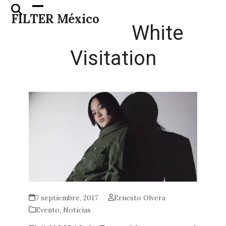
Skip
Open
Close
FILTER México
to
mobile
mobile
White
content
menu
menu
Visitation
7 septiembre, 2017
Ernesto Olvera
Evento
,
Noticias