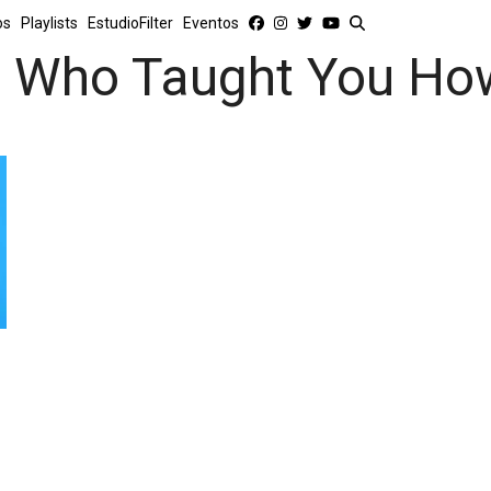
os
Playlists
EstudioFilter
Eventos
Who Taught You How