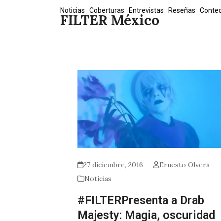
Skip
Noticias
Coberturas
Entrevistas
Reseñas
Conte
FILTER México
to
content
27 diciembre, 2016
Ernesto Olvera
Noticias
#FILTERPresenta a Drab
Majesty: Magia, oscuridad