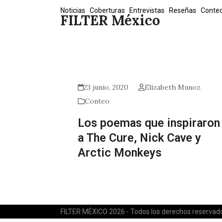
Skip
Noticias
Coberturas
Entrevistas
Reseñas
Conte
FILTER México
to
content
23 junio, 2020
Elizabeth Munoz
Conteo
Los poemas que inspiraron
a The Cure, Nick Cave y
Arctic Monkeys
FILTER MÉXICO 2026 - Todos los derechos reservad