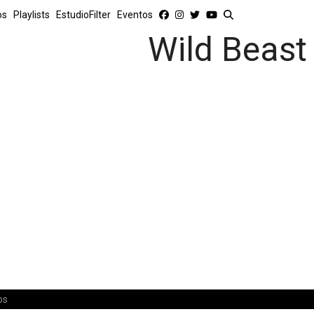
os
Playlists
EstudioFilter
Eventos
Wild Beast
os