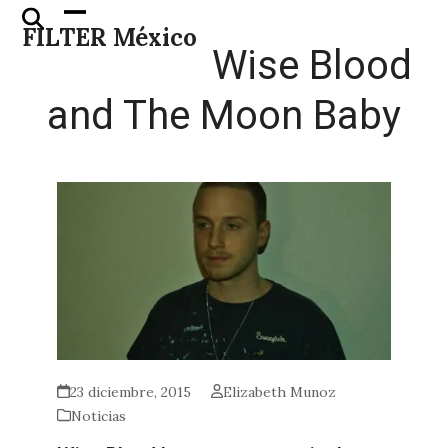
Skip
Open
Close
FILTER México
to
mobile
mobile
Wise Blood
content
menu
menu
and The Moon Baby
23 diciembre, 2015
Elizabeth Munoz
Noticias