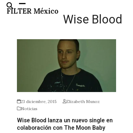
Skip
Open
Close
FILTER México
to
mobile
mobile
Wise Blood
content
menu
menu
23 diciembre, 2015
Elizabeth Munoz
Noticias
Wise Blood lanza un nuevo single en
colaboración con The Moon Baby