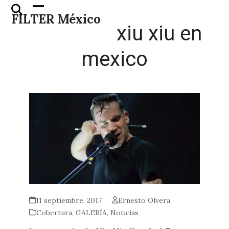
Skip
Open
Close
FILTER México
to
mobile
mobile
xiu xiu en
content
menu
menu
mexico
11 septiembre, 2017
Ernesto Olvera
Cobertura
,
GALERÍA
,
Noticias