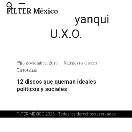
Skip
Open
Close
FILTER México
to
mobile
mobile
yanqui
content
menu
menu
U.X.O.
16 noviembre, 2016
Ernesto Olvera
Noticias
12 discos que queman ideales
políticos y sociales
FILTER MÉXICO 2026 - Todos los derechos reservados