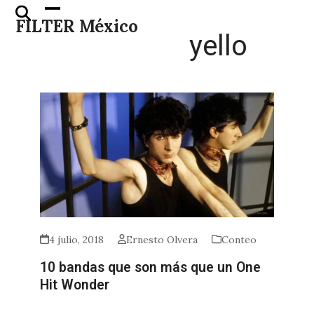
Skip
Open
Close
FILTER México
to
mobile
mobile
yello
content
menu
menu
4 julio, 2018
Ernesto Olvera
Conteo
10 bandas que son más que un One
Hit Wonder