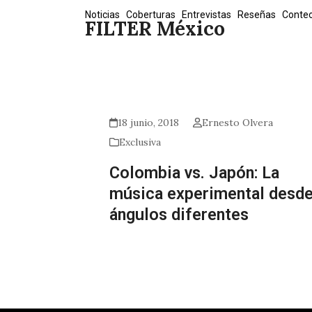
Skip
Noticias
Coberturas
Entrevistas
Reseñas
Conte
FILTER México
to
content
18 junio, 2018
Ernesto Olvera
Exclusiva
Colombia vs. Japón: La
música experimental desd
ángulos diferentes