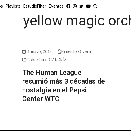
os
Playlists
EstudioFilter
Eventos
yellow magic orc
21 mayo, 2018
Ernesto Olvera
Cobertura
,
GALERÍA
The Human League
e
resumió más 3 décadas de
nostalgia en el Pepsi
Center WTC