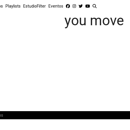
os
Playlists
EstudioFilter
Eventos
you move
os