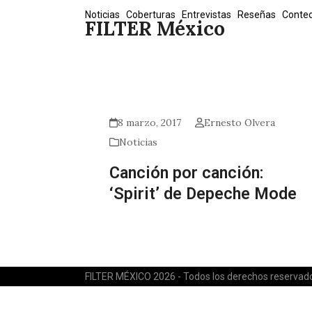
Skip
Noticias
Coberturas
Entrevistas
Reseñas
Conte
FILTER México
to
content
8 marzo, 2017
Ernesto Olvera
Noticias
Canción por canción:
‘Spirit’ de Depeche Mode
FILTER MÉXICO 2026 - Todos los derechos reservad