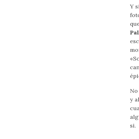
Y s
fot
que
Pal
esc
mom
«Sc
can
épi
No 
y a
cua
alg
si.