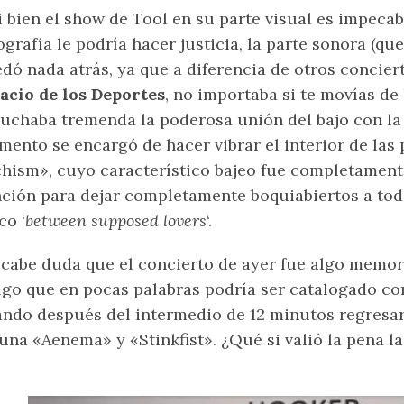
i bien el show de Tool en su parte visual es impecab
ografía le podría hacer justicia, la parte sonora (qu
dó nada atrás, ya que a diferencia de otros concier
acio de los Deportes
, no importaba si te movías de
uchaba tremenda la poderosa unión del bajo con la b
ento se encargó de hacer vibrar el interior de las
hism», cuyo característico bajeo fue completamente
ción para dejar completamente boquiabiertos a tod
co ‘
between supposed lovers
‘.
cabe duda que el concierto de ayer fue algo memorab
lgo que en pocas palabras podría ser catalogado c
ndo después del intermedio de 12 minutos regresar
una «Aenema» y «Stinkfist». ¿Qué si valió la pena l