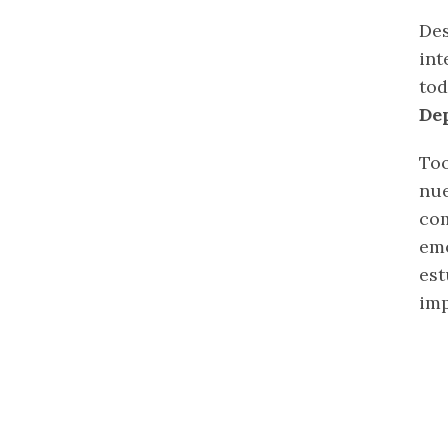
Des
int
tod
De
Too
nue
com
emo
est
imp