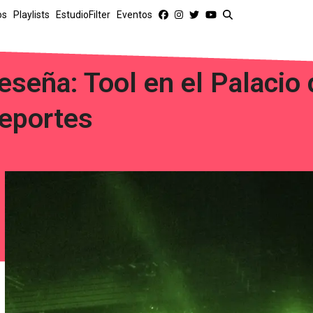
os
Playlists
EstudioFilter
Eventos
eseña: Tool en el Palacio 
eportes