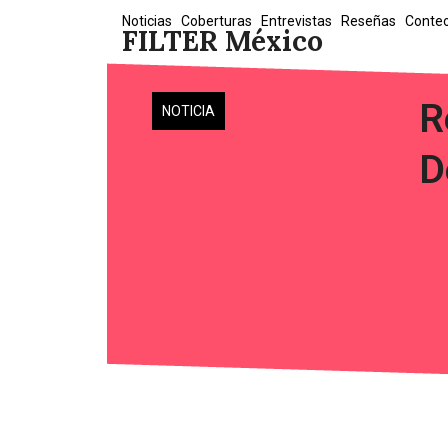
Skip
Noticias
Coberturas
Entrevistas
Reseñas
Conte
FILTER México
to
content
R
NOTICIA
D