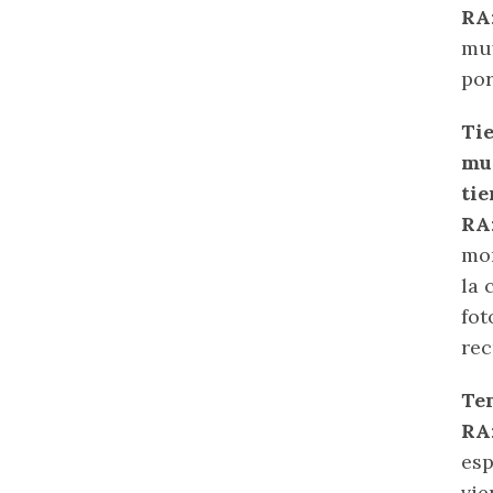
RA
muy
po
Tie
muc
tie
RA
mom
la 
fot
rec
Ten
RA
esp
vie