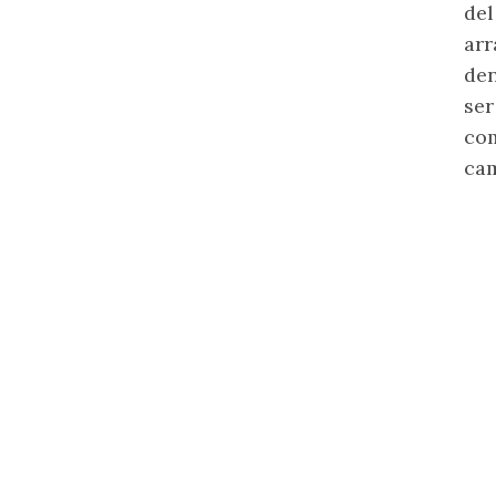
del
arr
den
ser
com
cam