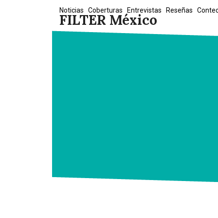
Skip
Noticias
Coberturas
Entrevistas
Reseñas
Conte
FILTER México
to
content