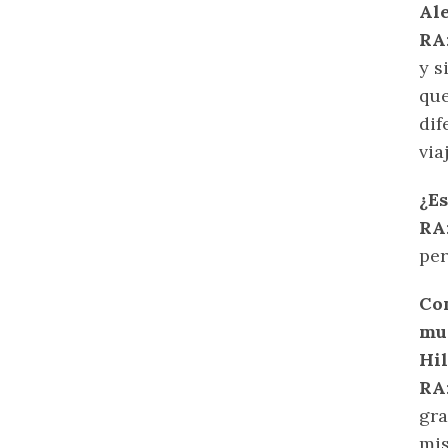
Ale
RA
y s
que
dif
via
¿Es
RA
per
Com
mu
Hi
RA
gra
mis