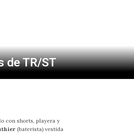
ns de TR/ST
o con shorts, playera y
thier
(baterista) vestida