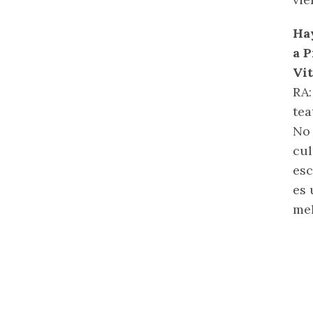
Hay
a P
Vit
RA:
tea
No 
cul
esc
es 
mel