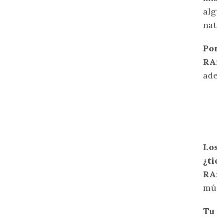
alg
nat
Por
RA
ade
Lo
¿ti
RA
mús
Tu 