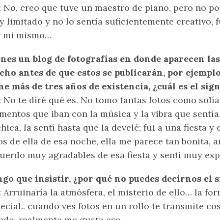
: No, creo que tuve un maestro de piano, pero no p
 limitado y no lo sentía suficientemente creativo, 
r mi mismo…
nes un blog de fotografías en donde aparecen las
ho antes de que estos se publicarán, por ejemplo
ne más de tres años de existencia, ¿cuál es el sig
: No te diré qué es. No tomo tantas fotos como solí
entos que iban con la música y la vibra que sentía.
chica, la sentí hasta que la develé; fui a una fiesta y 
os de ella de esa noche, ella me parece tan bonita, 
uerdo muy agradables de esa fiesta y sentí muy exp
go que insistir, ¿por qué no puedes decirnos el s
: Arruinaría la atmósfera, el misterio de ello… la f
ecial.. cuando ves fotos en un rollo te transmite co
ndo, realmente me gusta eso.