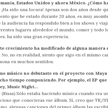
mania, Estados Unidos y ahora México. ¿Cómo ha
: ¡Ha sido una locura! Apenas son dos años desde qu
iento que he estado durante 20 años. es muy asombr
 la audiencia ha respondido bien a los shows y viaja
erentes lugares alrededor el mundo, comer y todo l
jes, ha sido una gran experiencia.
te crecimiento ha modificado de alguna manera 
: No, no en realidad, siento que sigo en el mismo c
sona en muchos sentidos.
o músico no debutaste en el proyecto con Maya P
cho tiempo componiendo. Por ejemplo, el EP que
ley, Music Night…
: (Risas) Sólo estaba haciendo música cuando era u
cioso que conocieras ese álbum. Sí, creo que TR/ST
mo, algunas canciones del primer álbum las escrib