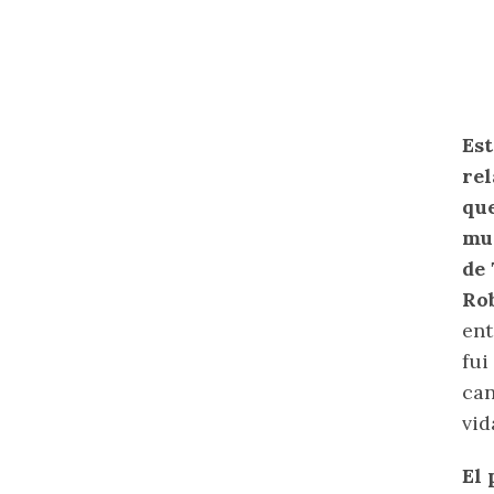
Est
rel
que
mur
de
Ro
ent
fui
can
vid
El 