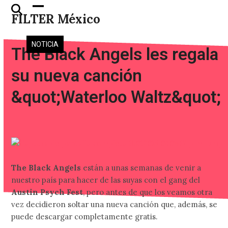
Skip
Open
Close
FILTER México
to
mobile
mobile
content
menu
menu
NOTICIA
The Black Angels les regala
su nueva canción
&quot;Waterloo Waltz&quot;
The Black Angels
están a unas semanas de venir a
nuestro país para hacer de las suyas con el gang del
Austin Psych Fest
, pero antes de que los veamos otra
vez decidieron soltar una nueva canción que, además, se
puede descargar completamente gratis.