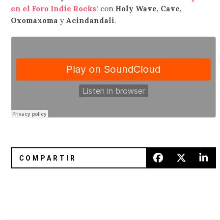
en el Foro Indie Rocks
! con
Holy Wave, Cave,
Oxomaxoma
y
Acindandali
.
Las mejores canciones de la semana
Reseña 'Cowboy Worship EP' d