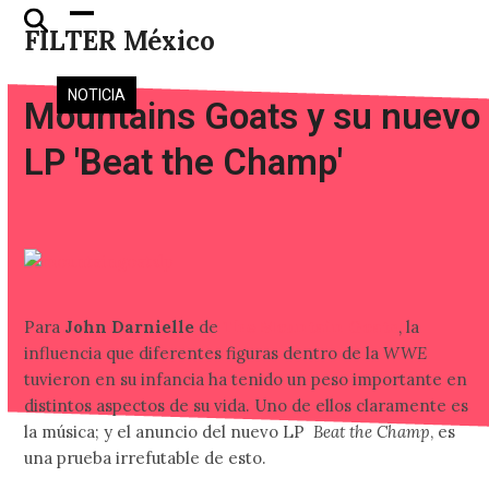
Skip
Open
Close
FILTER México
to
mobile
mobile
content
menu
menu
NOTICIA
Mountains Goats y su nuevo
LP 'Beat the Champ'
Para
John Darnielle
de
The Mountain Goats
, la
influencia que diferentes figuras dentro de la
WWE
tuvieron en su infancia ha tenido un peso importante en
distintos aspectos de su vida. Uno de ellos claramente es
la música; y el anuncio del nuevo LP
Beat the Champ
, es
una prueba irrefutable de esto.