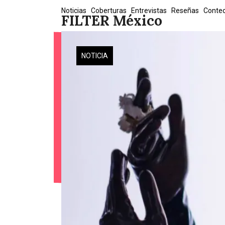
Skip
Noticias
Coberturas
Entrevistas
Reseñas
Conte
FILTER México
to
content
NOTICIA