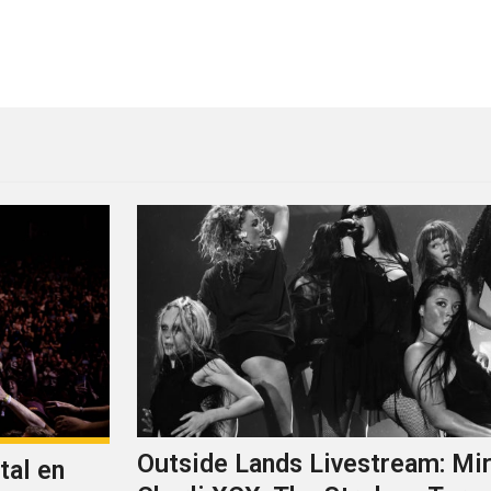
u nuevo vídeo
Superfood se multiplica par
Outside Lands Livestream: Mir
tal en