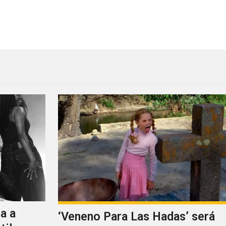
a “You Can Believe”
a a
‘Veneno Para Las Hadas’ será