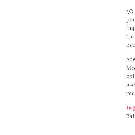
¿O 
per
imp
car
est
Ad
Med
col
ase
ree
Ing
Bah