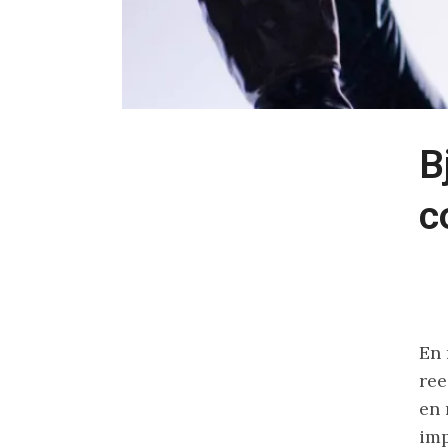
B
c
En 
ree
en 
imp