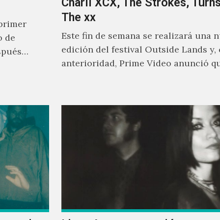
Charli XCX, The Strokes, Turns
The xx
primer
Este fin de semana se realizará una 
o de
edición del festival Outside Lands y,
spués
anterioridad, Prime Video anunció q
los encargados de transmitir…