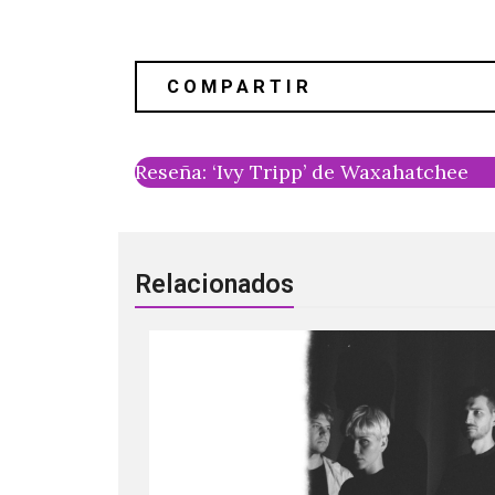
Reseña: ‘Ivy Tripp’ de Waxahatchee
Relacionados