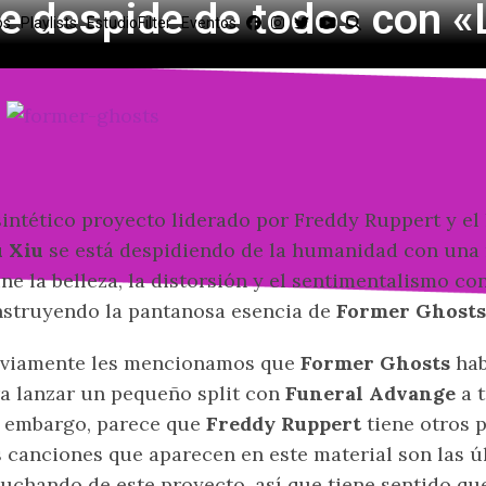
e despide de todos con «
os
Playlists
EstudioFilter
Eventos
sintético proyecto liderado por Freddy Ruppert y el
u Xiu
se está despidiendo de la humanidad con una 
ne la belleza, la distorsión y el sentimentalismo con
struyendo la pantanosa esencia de
Former Ghosts
eviamente les mencionamos que
Former Ghosts
hab
a lanzar un pequeño split con
Funeral Advange
a 
 embargo, parece que
Freddy Ruppert
tiene otros p
 canciones que aparecen en este material son las 
uchando de este proyecto, así que tiene sentido qu