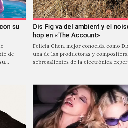
con su
Dis Fig va del ambient y el noise
hop en «The Account»
de
Felicia Chen, mejor conocida como Dis
nto de
una de las productoras y compositor
 su
sobresalientes de la electrónica expe
al abordar distintos estilos que…