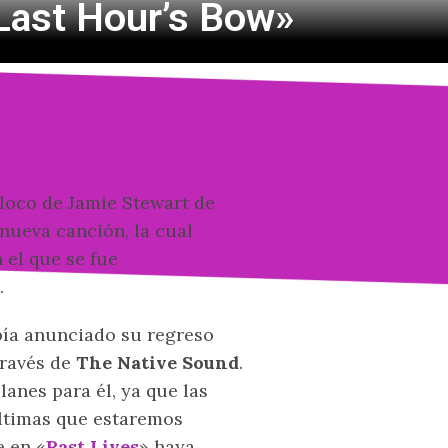
Last Hour’s Bow»
 loco de Jamie Stewart de
nueva canción, la cual
 el que se fue
.
ía anunciado su regreso
través de
The Native Sound
.
lanes para él, ya que las
últimas que estaremos
e en «
Past Lives
» haya