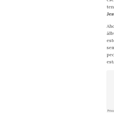
ten
Jes
Aho
ál
est
sem
pec
est