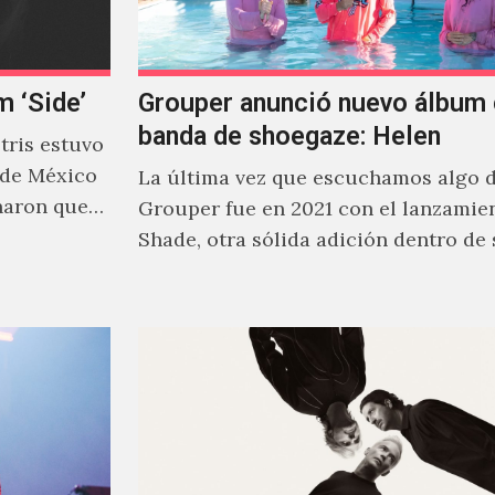
m ‘Side’
Grouper anunció nuevo álbum 
banda de shoegaze: Helen
ris estuvo
 de México
La última vez que escuchamos algo 
naron que
Grouper fue en 2021 con el lanzamie
Shade, otra sólida adición dentro de
cautivante repertorio y,…