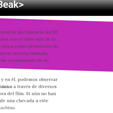
 Beak>
nunció que lanzaría un EP
 dos con el álter ego de la
és. Ahora como promoción de
imera canción llamada
viene acompañada de su
y en él, podemos observar
izuno
a través de diversos
ra del film. Si aún no han
nle una checada a este
achina
.