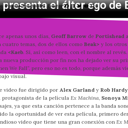
 presenta el álter ego de
os
Playlists
EstudioFilter
Eventos
e apenas unos días,
Geoff Barrow
de
Portishead
a
 cuatro temas, dos de ellos como
Beak>
y los otros
nda
<Kaeb
. Sí, así como leen, con el nombre al rev
a nueva producción por fin nos ha dejado ver su pr
en We Fall”, pero eso no es todo, porque además 
bajo visual.
e video fue dirigido por
Alex Garland
y
Rob Hardy
a protagonista de la película
Ex Machina
,
Sonoya M
sajes, ya que esta canción pertenece a la banda sono
ido la oportunidad de ver esta película, primero de
ndioso video que tiene una gran conexión con
Ex M