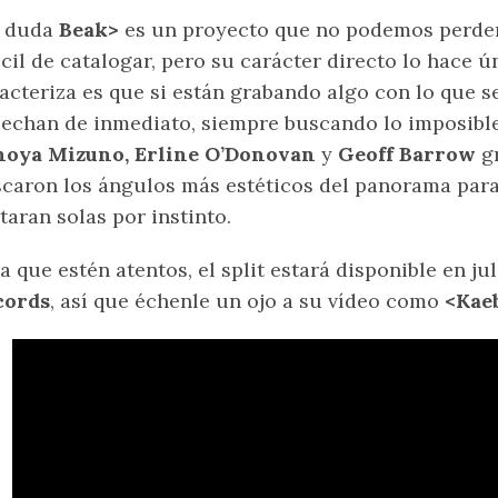
n duda
Beak>
es un proyecto que no podemos perder 
ícil de catalogar, pero su carácter directo lo hace ú
acteriza es que si están grabando algo con lo que s
echan de inmediato, siempre buscando lo imposib
noya Mizuno, Erline O’Donovan
y
Geoff Barrow
gr
caron los ángulos más estéticos del panorama para
taran solas por instinto.
a que estén atentos, el split estará disponible en ju
cords
, así que échenle un ojo a su vídeo como
<Kae