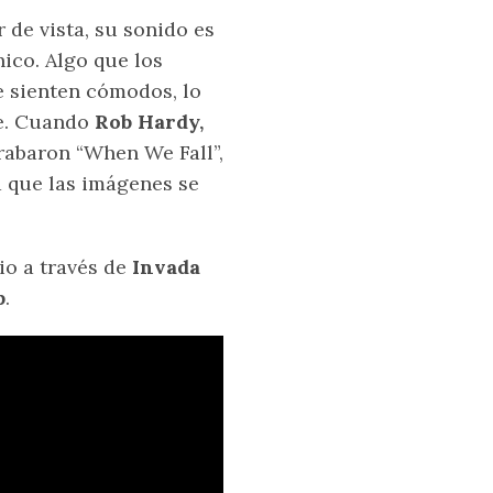
de vista, su sonido es
nico. Algo que los
e sienten cómodos, lo
le. Cuando
Rob Hardy,
abaron “When We Fall”,
 que las imágenes se
lio a través de
Invada
b
.