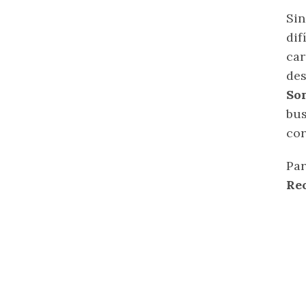
Si
dif
car
des
So
bus
cor
Par
Re