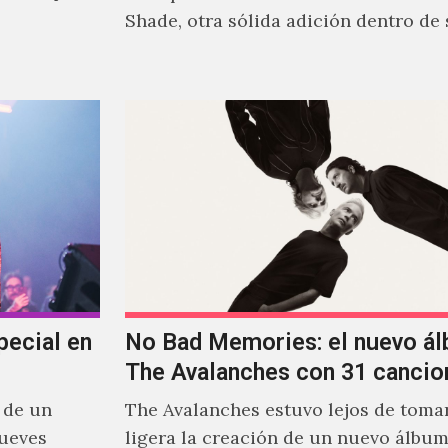
Shade, otra sólida adición dentro de
cautivante repertorio y,…
pecial en
No Bad Memories: el nuevo á
The Avalanches con 31 cancio
 de un
The Avalanches estuvo lejos de tomar
jueves
ligera la creación de un nuevo álbu