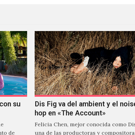
con su
Dis Fig va del ambient y el noise
hop en «The Account»
de
Felicia Chen, mejor conocida como Dis
nto de
una de las productoras y compositor