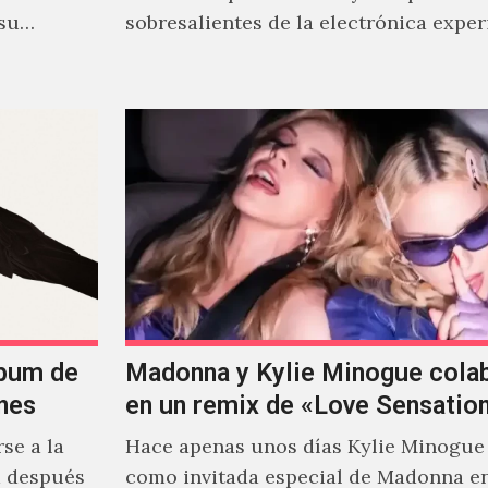
 su
sobresalientes de la electrónica expe
al abordar distintos estilos que…
lbum de
Madonna y Kylie Minogue cola
nes
en un remix de «Love Sensatio
se a la
Hace apenas unos días Kylie Minogue
m después
como invitada especial de Madonna e