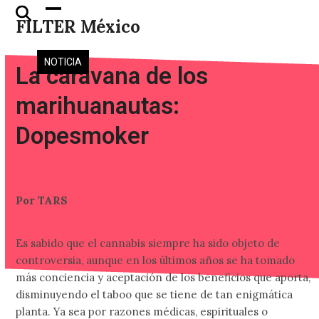
Skip
Open
Close
FILTER México
to
mobile
mobile
content
menu
menu
NOTICIA
La caravana de los
marihuanautas:
Dopesmoker
Por TARS
Es sabido que el cannabis siempre ha sido objeto de
controversia, aunque en los últimos años se ha tomado
más conciencia y aceptación de los beneficios que aporta,
disminuyendo el taboo que se tiene de tan enigmática
planta. Ya sea por razones médicas, espirituales o