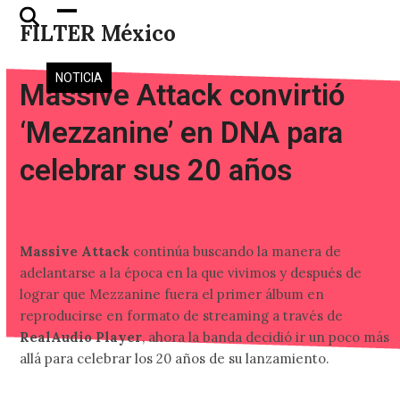
Skip
Open
Close
FILTER México
to
mobile
mobile
content
menu
menu
NOTICIA
Massive Attack convirtió
‘Mezzanine’ en DNA para
celebrar sus 20 años
Massive Attack
continúa buscando la manera de
adelantarse a la época en la que vivimos y después de
lograr que Mezzanine fuera el primer álbum en
reproducirse en formato de streaming a través de
RealAudio Player
, ahora la banda decidió ir un poco más
allá para celebrar los 20 años de su lanzamiento.