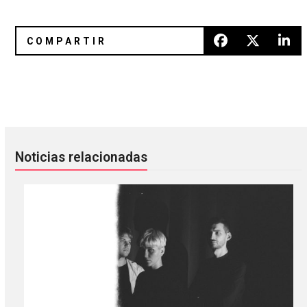
La caravana de los marihuanautas: Dopesmoker
Track x Track: Joaquín García 
Noticias relacionadas