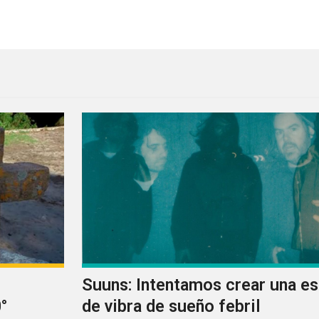
 un EP acompañada de Pete Yorn
Suuns: Intentamos crear una e
°
de vibra de sueño febril