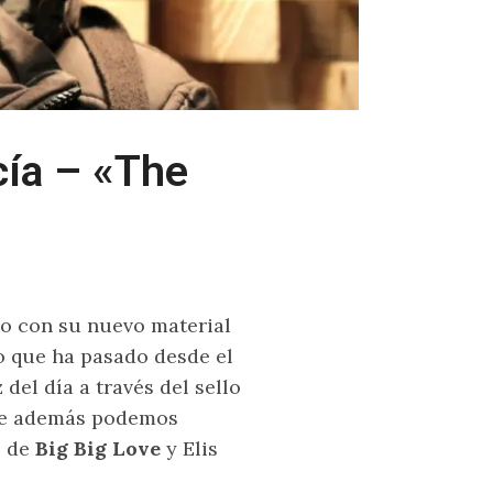
cía – «The
no con su nuevo material
 que ha pasado desde el
z del día a través del sello
nde además podemos
s de
Big Big Love
y Elis