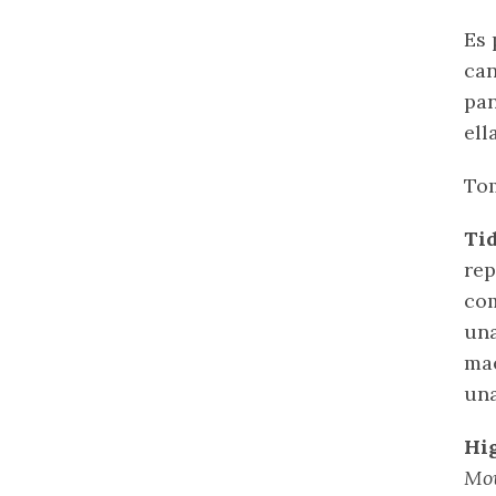
Es 
can
pan
ell
To
Tid
rep
com
una
mae
una
Hi
Mo