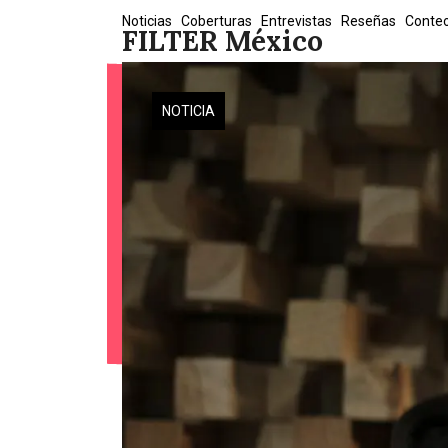
Skip
Noticias
Coberturas
Entrevistas
Reseñas
Conte
FILTER México
to
content
NOTICIA