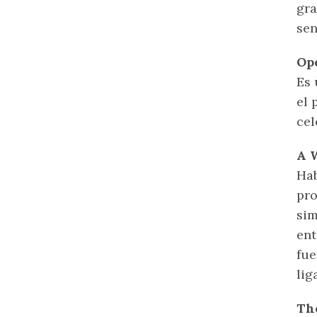
gra
sen
Op
Es 
el 
cel
A 
Hab
pro
sim
ent
fue
lig
Th