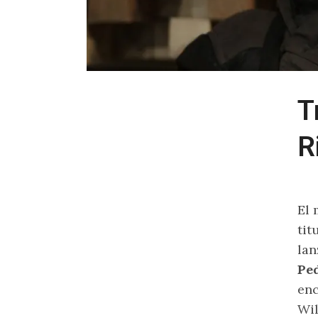
T
R
El 
tit
lan
Ped
enc
Wil