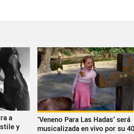
 en DNA para celebrar sus 20 años
Scarlett Johansson lanzará
ra a
‘Veneno Para Las Hadas’ será
stile y
musicalizada en vivo por su 40