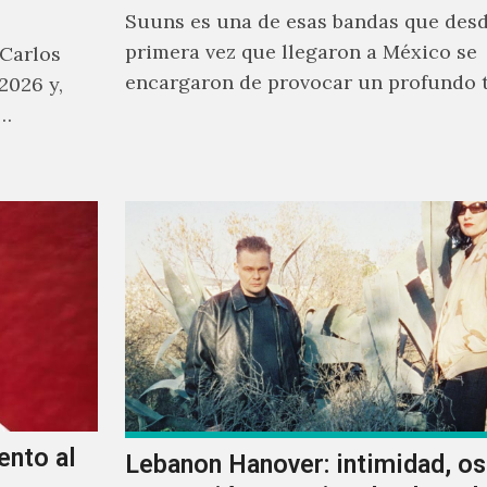
Suuns es una de esas bandas que desd
primera vez que llegaron a México se
 Carlos
encargaron de provocar un profundo 
2026 y,
sonoro en todos los que estuvimos fre
a…
ellos.
ento al
Lebanon Hanover: intimidad, o