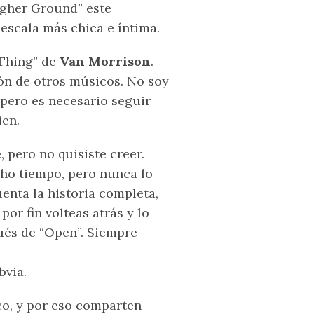
igher Ground” este
escala más chica e íntima.
 Thing” de
Van Morrison
.
ón de otros músicos. No soy
 pero es necesario seguir
ien.
 pero no quisiste creer.
ho tiempo, pero nunca lo
enta la historia completa,
r fin volteas atrás y lo
ués de “Open”. Siempre
bvia.
co, y por eso comparten