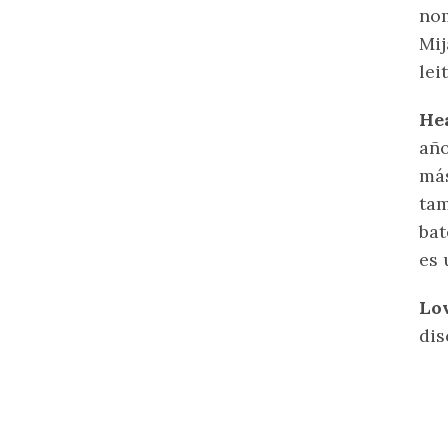
nom
Mij
lei
He
año
más
tam
bat
es 
Lo
dis