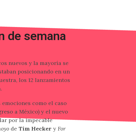
in de semana
cos nuevos y la mayoría se
estaban posicionando en un
uestra, los 12 lanzamientos
.
as emociones como el caso
reso a México) y el nuevo
llar por la impecable
noyo
de
Tim Hecker
y
For