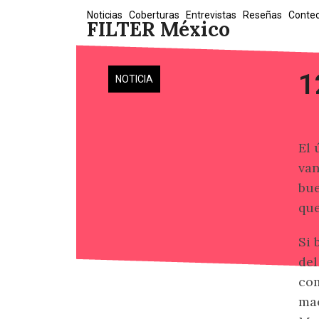
Skip
Noticias
Coberturas
Entrevistas
Reseñas
Conte
FILTER México
to
content
1
NOTICIA
El 
van
bue
que
Si 
del
co
mae