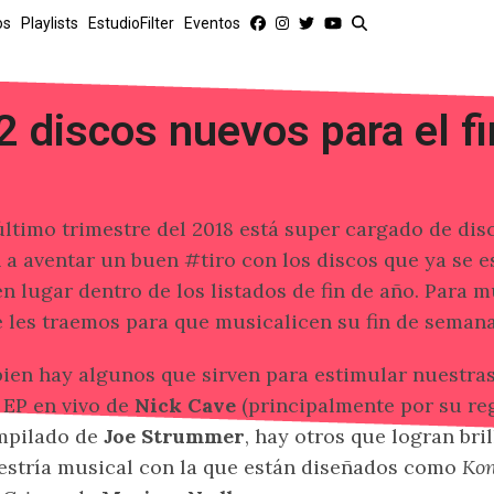
os
Playlists
EstudioFilter
Eventos
2 discos nuevos para el f
último trimestre del 2018 está super cargado de dis
 a aventar un buen #tiro con los discos que ya se 
n lugar dentro de los listados de fin de año. Para m
 les traemos para que musicalicen su fin de semana
bien hay algunos que sirven para estimular nuestr
 EP en vivo de
Nick Cave
(principalmente por su reg
mpilado de
Joe Strummer
, hay otros que logran bri
stría musical con la que están diseñados como
Ko