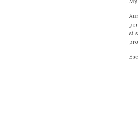
My
Aun
per
si 
pro
Es