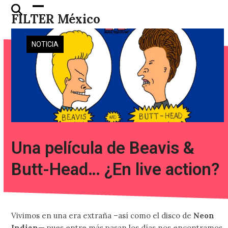
Skip
Open
Close
FILTER México
to
mobile
mobile
content
menu
menu
NOTICIA
Una película de Beavis &
Butt-Head… ¿En live action?
Vivimos en una era extraña –así como el disco de
Neon
Indian
— pues entre más pasan los días nos encontramos