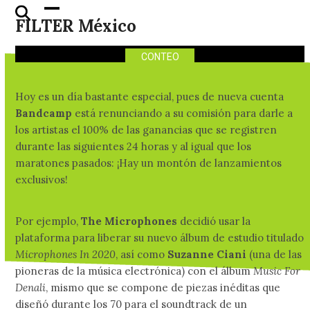
conseguir en el Bandcamp
Skip
Open
Close
FILTER México
Friday
to
mobile
mobile
content
menu
menu
CONTEO
Hoy es un día bastante especial, pues de nueva cuenta
Bandcamp
está renunciando a su comisión para darle a
los artistas el 100% de las ganancias que se registren
durante las siguientes 24 horas y al igual que los
maratones pasados: ¡Hay un montón de lanzamientos
exclusivos!
Por ejemplo,
The Microphones
decidió usar la
plataforma para liberar su nuevo álbum de estudio titulado
Microphones In 2020
, así como
Suzanne Ciani
(una de las
pioneras de la música electrónica) con el álbum
Music For
Denali
, mismo que se compone de piezas inéditas que
diseñó durante los 70 para el soundtrack de un