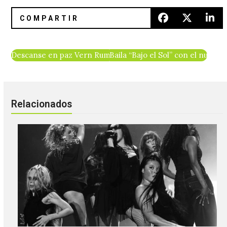
Descanse en paz Vern Rumsey, bajista de Unwound
Baila “Bajo el Sol” con el nuevo 
Relacionados