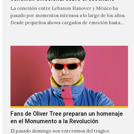
La conexión entre Lebanon Hanover y México ha
pasado por momentos intensos a lo largo de los años.
Desde pequeños shows cargados de emoción hasta
giras accidentadas, el dúo formado por Larissa
Iceglass y William Maybelline ha construido una
relación cercana con el público mexicano gracias a su
mezcla de post-punk, coldwave y letras
profundamente melancólicas.
Fans de Oliver Tree preparan un homenaje
en el Monumento a la Revolución
El pasado domingo nos enteramos del trágico