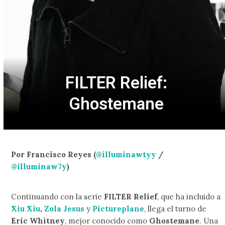
FILTER Relief:
Ghostemane
Por Francisco Reyes (
@illuminawtyy
/
@illuminaw7y
)
Continuando con la serie
FILTER Relief
, que ha incluido a
Xiu Xiu
,
Zola Jesus
y
Pictureplane
, llega el turno de
Eric Whitney
, mejor conocido como
Ghostemane
. Una