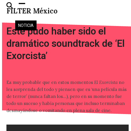
Skip
Open
Close
FILTER México
to
mobile
mobile
content
menu
menu
NOTICIA
Este pudo haber sido el
dramático soundtrack de ‘El
Exorcista’
Es muy probable que en estos momentos
El Exorcista
no
les sorprenda del todo y piensen que es ‘una película más
de terror’ (nunca faltan los…), pero en su momento fue
todo un suceso y había personas que incluso terminaban
desmayándose o vomitando en plena sala de cine.