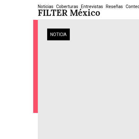
Skip
Noticias
Coberturas
Entrevistas
Reseñas
Conte
FILTER México
to
content
NOTICIA