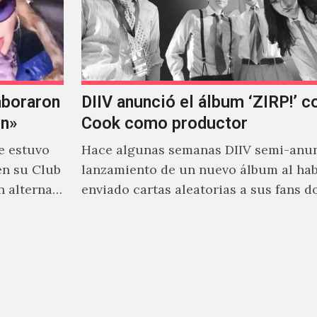
aboraron
DIIV anunció el álbum ‘ZIRP!’ c
on»
Cook como productor
e estuvo
Hace algunas semanas DIIV semi-anun
en su Club
lanzamiento de un nuevo álbum al ha
n alterna
enviado cartas aleatorias a sus fans 
venía el nombre de 'ZIRP!'…