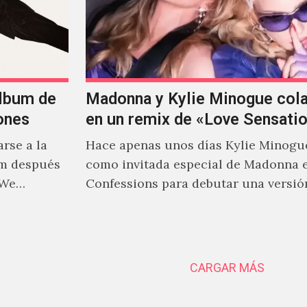
álbum de
Madonna y Kylie Minogue col
ones
en un remix de «Love Sensati
rse a la
Hace apenas unos días Kylie Minogu
um después
como invitada especial de Madonna 
 We…
Confessions para debutar una versió
de "Love Sensation", canción…
CARGAR MÁS