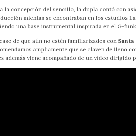
a la concepción del sencillo, la dupla contó con as
ducción mientas se encontraban en los estudios La 
iendo una base instrumental inspirada en el G-funk
caso de que aún no estén familiarizados con
Santa
omendamos ampliamente que se claven de lleno con
s además viene acompañado de un vídeo dirigido 