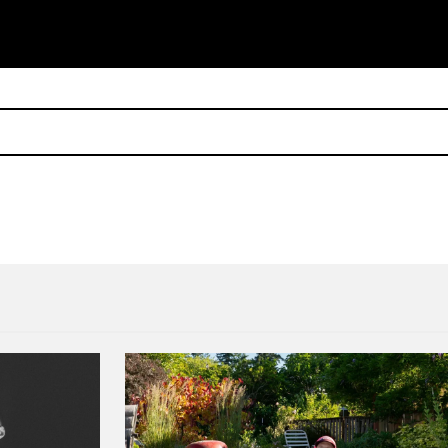
sicodelia y garage en House Of Vans
Tecate Emblema: un reperto