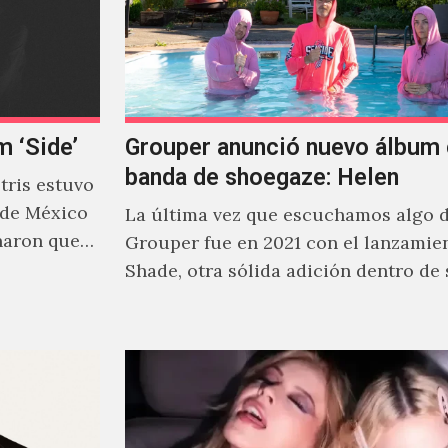
m ‘Side’
Grouper anunció nuevo álbum 
banda de shoegaze: Helen
ris estuvo
 de México
La última vez que escuchamos algo 
naron que
Grouper fue en 2021 con el lanzamie
Shade, otra sólida adición dentro de
cautivante repertorio y,…