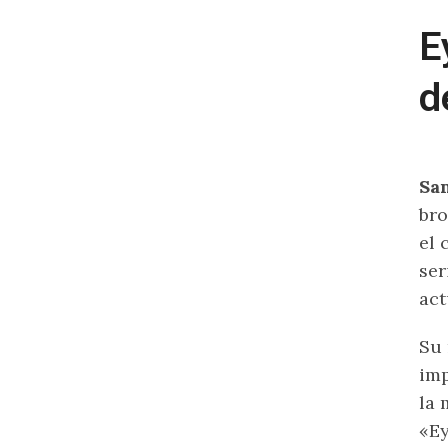
E
d
San
bro
el 
ser
act
Su 
imp
la
«Ey