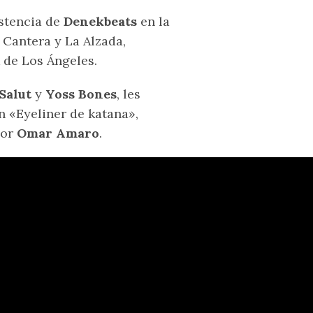
istencia de
Denekbeats
en la
Cantera y La Alzada,
 de Los Ángeles.
 Salut
y
Yoss Bones
, les
 «Eyeliner de katana»,
por
Omar Amaro
.