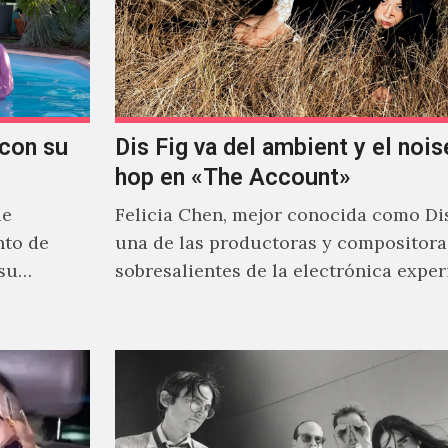
con su
Dis Fig va del ambient y el noise
hop en «The Account»
de
Felicia Chen, mejor conocida como Dis
nto de
una de las productoras y compositor
 su
sobresalientes de la electrónica expe
al abordar distintos estilos que…