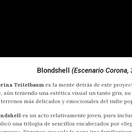
Blondshell
(Escenario Corona,
brina Teitelbaum
es la mente detrás de este proyec
, aún teniendo una estética visual un tanto gris, su
 terrenos más delicados y emocionales del indie po
ondshell
es un acto relativamente joven, pues inclus
licó una trilogia de sencillos encabezados por «Sep
ympus». Digamos que vale la pena irse familiarizan