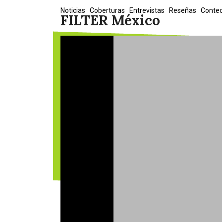
Skip
Noticias
Coberturas
Entrevistas
Reseñas
Conte
FILTER México
to
content