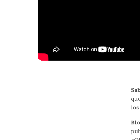
Sa
que
los
Bl
pub
«Ol