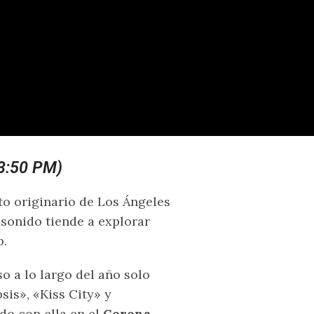
 3:50 PM)
to originario de Los Ángeles
 sonido tiende a explorar
p.
o a lo largo del año solo
sis», «Kiss City» y
do con ella en el
Corona