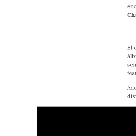
en
Ch
El 
álb
sen
fes
Ad
dis