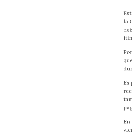
Est
la 
exi
iti
Por
que
dur
Es 
rec
tam
pag
En 
vie