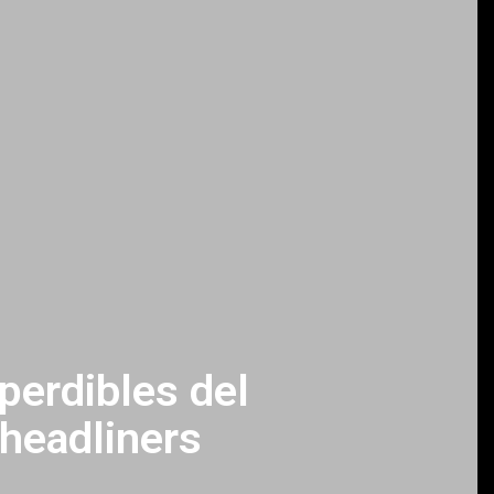
perdibles del
 headliners