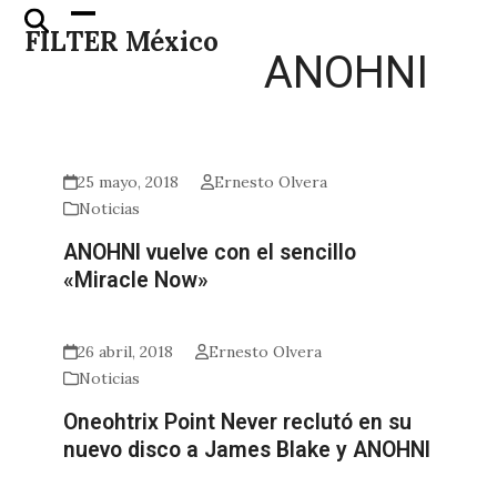
Skip
Open
Close
FILTER México
to
mobile
mobile
ANOHNI
content
menu
menu
25 mayo, 2018
Ernesto Olvera
Noticias
ANOHNI vuelve con el sencillo
«Miracle Now»
26 abril, 2018
Ernesto Olvera
Noticias
Oneohtrix Point Never reclutó en su
nuevo disco a James Blake y ANOHNI