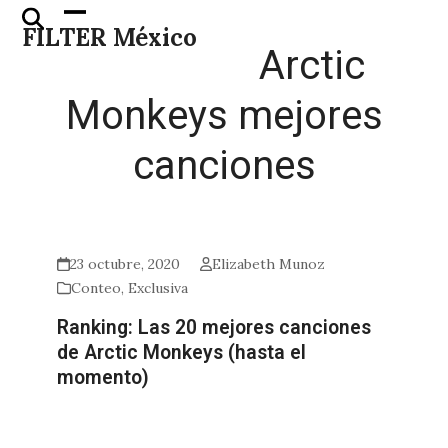
Skip
Open
Close
FILTER México
to
mobile
mobile
Arctic
content
menu
menu
Monkeys mejores
canciones
23 octubre, 2020
Elizabeth Munoz
Conteo
,
Exclusiva
Ranking: Las 20 mejores canciones
de Arctic Monkeys (hasta el
momento)