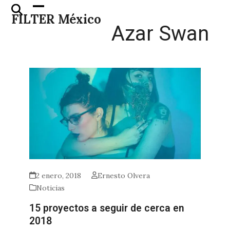
Skip
Open
Close
FILTER México
to
mobile
mobile
Azar Swan
content
menu
menu
2 enero, 2018
Ernesto Olvera
Noticias
15 proyectos a seguir de cerca en
2018