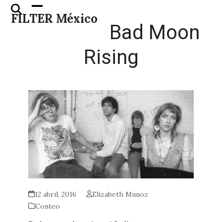
Skip
Open
Close
FILTER México
to
mobile
mobile
Bad Moon
content
menu
menu
Rising
12 abril, 2016
Elizabeth Munoz
Conteo