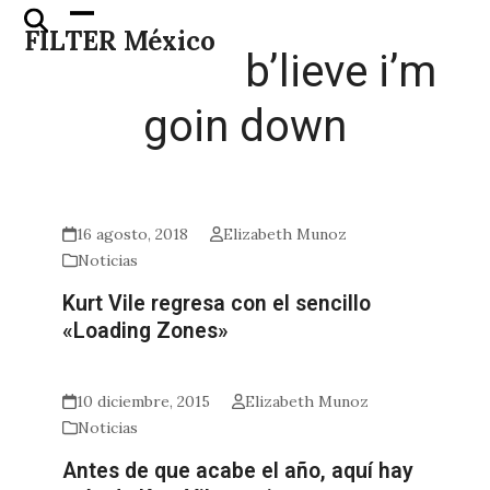
Skip
Open
Close
FILTER México
to
mobile
mobile
b’lieve i’m
content
menu
menu
goin down
16 agosto, 2018
Elizabeth Munoz
Noticias
Kurt Vile regresa con el sencillo
«Loading Zones»
10 diciembre, 2015
Elizabeth Munoz
Noticias
Antes de que acabe el año, aquí hay