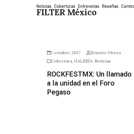
Skip
Noticias
Coberturas
Entrevistas
Reseñas
Conte
FILTER México
to
content
2 octubre, 2017
Ernesto Olvera
Cobertura
,
GALERÍA
,
Noticias
ROCKFESTMX: Un llamado
a la unidad en el Foro
Pegaso